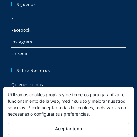
Síguenos
X
Facebook
Instagram
Linkedin
Sobre Nosotros
Quiénes somos
Utilizamos cookies propias y de terceros para garantizar el
Trabaja con nosotros
funcionamiento de la web, medir su uso y mejorar nuestros
servicios. Puede aceptar todas las cookies, rechazar las no
Política de privacidad
necesarias o configurar sus preferencias.
Aviso legal
Aceptar todo
Política de Cookies