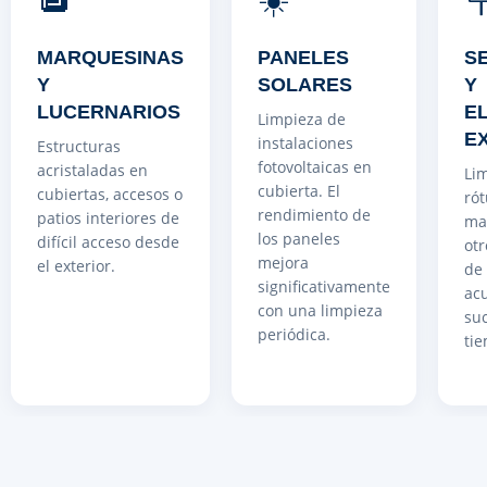
MARQUESINAS
PANELES
S
Y
SOLARES
Y
LUCERNARIOS
E
Limpieza de
E
instalaciones
Estructuras
fotovoltaicas en
acristaladas en
Li
cubierta. El
cubiertas, accesos o
rót
rendimiento de
patios interiores de
ma
los paneles
difícil acceso desde
ot
mejora
el exterior.
de
significativamente
ac
con una limpieza
suc
periódica.
ti