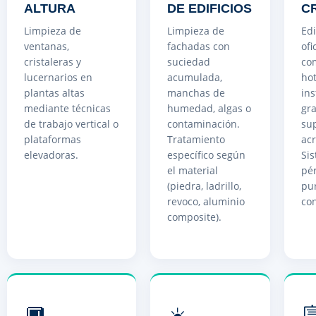
ALTURA
DE EDIFICIOS
C
Limpieza de
Limpieza de
Edi
ventanas,
fachadas con
ofi
cristaleras y
suciedad
com
lucernarios en
acumulada,
hot
plantas altas
manchas de
ins
mediante técnicas
humedad, algas o
gr
de trabajo vertical o
contaminación.
sup
plataformas
Tratamiento
acr
elevadoras.
específico según
Si
el material
pér
(piedra, ladrillo,
pu
revoco, aluminio
con
composite).
🔲
☀️
